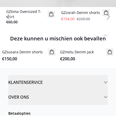
- 30%
GZtima Oversized T-
Nieuw
GZzorah Denim shorts
shirt
€154,00
€220,00
Previous slide
Next
€60,00
Previous slide
Next s
Deze kunnen u mischien ook bevallen
GZsusara Denim shorts
Nieuw
GZmelu Denim jack
Nieuw
€150,00
€200,00
KLANTENSERVICE
OVER ONS
Betaalopties