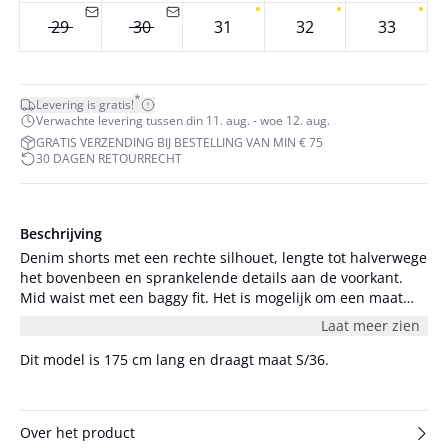
29
30
31
32
33
*
Levering is gratis!
Verwachte levering tussen din 11. aug. - woe 12. aug.
GRATIS VERZENDING BIJ BESTELLING VAN MIN € 75
30 DAGEN RETOURRECHT
Beschrijving
Denim shorts met een rechte silhouet, lengte tot halverwege
het bovenbeen en sprankelende details aan de voorkant.
Mid waist met een baggy fit. Het is mogelijk om een maat
kleiner te nemen voor een strakkere pasvorm.
Laat meer zien
Dit model is 175 cm lang en draagt maat S/36.
Over het product