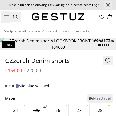
Meld je nu ann
en ontvang 15% korting op je eerste bestelling*
Zoeken
Wi
Startpagina
Alles bekijken
Shorts
GZzorah Denim shorts
175 cm • S/36
- 30%
GZzorah Denim shorts
€154,00
€220,00
Kleur:
Mid Blue Washed
Maten
Maattabel
24
25
26
27
28