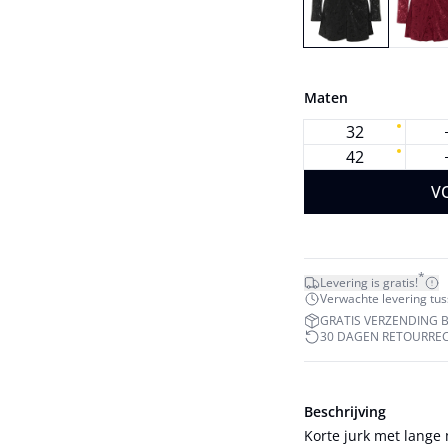
Maten
32
42
V
*
Levering is gratis!
Verwachte levering tuss
GRATIS VERZENDING BI
30 DAGEN RETOURRE
Beschrijving
Korte jurk met lange