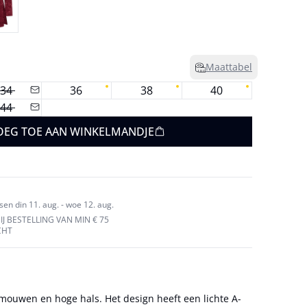
Maattabel
34
36
38
40
44
OEG TOE AAN WINKELMANDJE
en din 11. aug. - woe 12. aug.
J BESTELLING VAN MIN € 75
CHT
 mouwen en hoge hals. Het design heeft een lichte A-