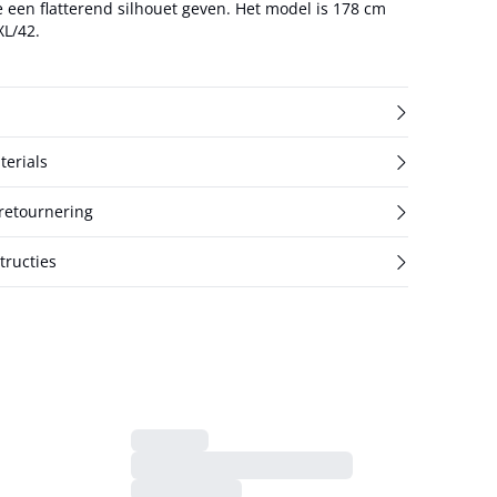
latterend silhouet geven. Het model is 178 cm
XL/42.
terials
 retournering
ructies