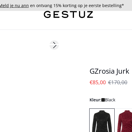
Meld je nu ann
en ontvang 15% korting op je eerste bestelling*
- 50%
Next slide
GZrosia Jurk
€85,00
€170,00
Kleur:
Black