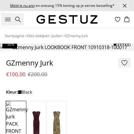
Meld je nu ann
en ontvang 15% korting op je eerste bestelling*
Zoeken
Wi
Startpagina
Alles bekijken
Jurken
GZmenny Jurk
- 50%
GZmenny Jurk
€100,00
€200,00
Kleur:
Black