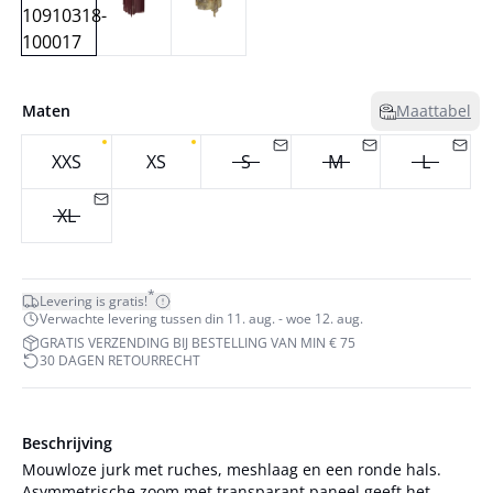
Maten
Maattabel
XXS
XS
S
M
L
XL
*
Levering is gratis!
Verwachte levering tussen din 11. aug. - woe 12. aug.
GRATIS VERZENDING BIJ BESTELLING VAN MIN € 75
30 DAGEN RETOURRECHT
Beschrijving
Mouwloze jurk met ruches, meshlaag en een ronde hals.
Asymmetrische zoom met transparant paneel geeft het