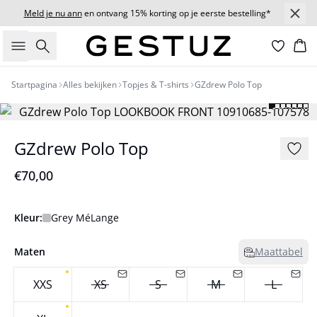
Meld je nu ann
en ontvang 15% korting op je eerste bestelling*
Zoeken
Wi
Startpagina
Alles bekijken
Topjes & T-shirts
GZdrew Polo Top
GZdrew Polo Top
€70,00
Kleur:
Grey MéLange
Maten
Maattabel
XXS
XS
S
M
L