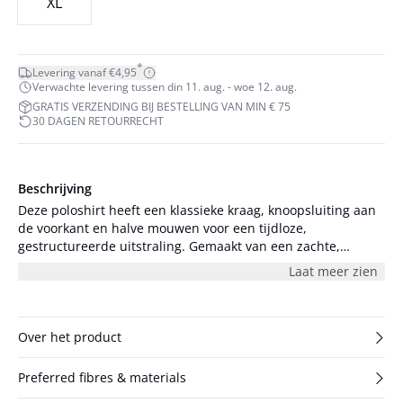
XL
*
Levering vanaf €4,95
Verwachte levering tussen din 11. aug. - woe 12. aug.
GRATIS VERZENDING BIJ BESTELLING VAN MIN € 75
30 DAGEN RETOURRECHT
Beschrijving
Deze poloshirt heeft een klassieke kraag, knoopsluiting aan
de voorkant en halve mouwen voor een tijdloze,
gestructureerde uitstraling. Gemaakt van een zachte,
rekbare stof voor comfort en een flatterend silhouet. Het
Laat meer zien
model is 178 cm lang en draagt maat S/36.
Over het product
Preferred fibres & materials