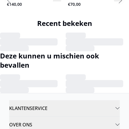
Previous slide
Next
€140,00
€70,00
Recent bekeken
Deze kunnen u mischien ook
bevallen
KLANTENSERVICE
OVER ONS