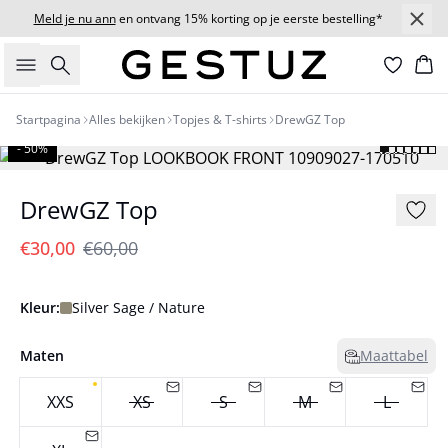
Meld je nu ann
en ontvang 15% korting op je eerste bestelling*
Zoeken
Wi
Startpagina
Alles bekijken
Topjes & T-shirts
DrewGZ Top
- 50%
DrewGZ Top
€30,00
€60,00
Kleur:
Silver Sage / Nature
Maten
Maattabel
XXS
XS
S
M
L