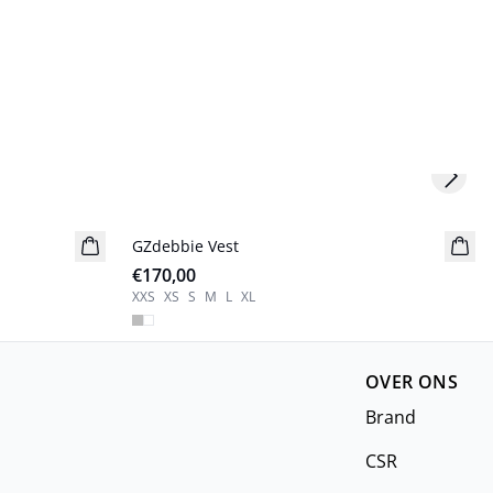
Next s
GZdebbie Vest
Nieuw
€170,00
XXS
XS
S
M
L
XL
OVER ONS
Brand
CSR