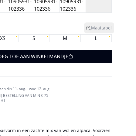
Maattabel
XS
S
M
L
OEG TOE AAN WINKELMANDJE
en din 11. aug. - woe 12. aug.
J BESTELLING VAN MIN € 75
CHT
pasvorm in een zachte mix van wol en alpaca. Voorzien