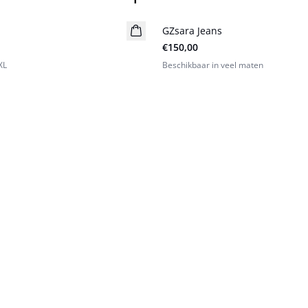
GZsara Jeans
Nieuw
€150,00
XL
Beschikbaar in veel maten