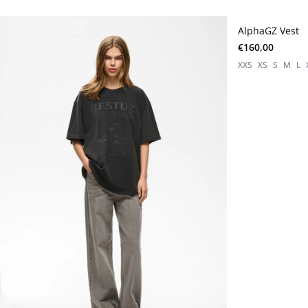
AlphaGZ Vest
€160,00
XXS
XS
S
M
L