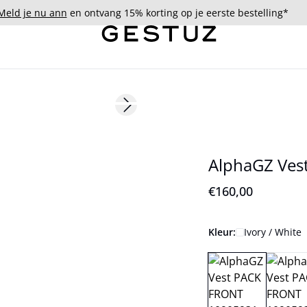
Meld je nu ann
en ontvang 15% korting op je eerste bestelling*
Next slide
179 cm • S/36
AlphaGZ Ves
€160,00
Kleur:
Ivory / White