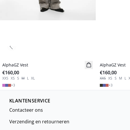
Previous slide
AlphaGZ Vest
Nieuw
AlphaGZ Vest
Nieuw
€160,00
€160,00
XXS
XS
S
M
L
XL
XXS
XS
S
M
L
+
3
+
3
KLANTENSERVICE
Contacteer ons
Verzending en retourneren