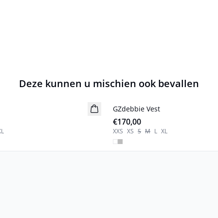
Deze kunnen u mischien ook bevallen
GZdebbie Vest
Nieuw
€170,00
XL
XXS
XS
S
M
L
XL