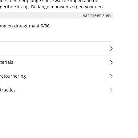
ers, een heuplange snit, zwarte knopen aan de
 geribde kraag. De lange mouwen zorgen voor een
0 cm lang en draagt maat
Laat meer zien
lang en draagt maat S/36.
terials
 retournering
ructies