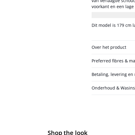
van verlaagde schoud
voorkant en een lage
comfortabele, ontspannen look. Het model is 18
S/36.
Dit model is 179 cm 
Over het product
Preferred fibres & ma
Betaling, levering en
Onderhoud & Wasinst
Shop the look