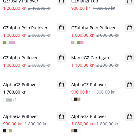
GZrosaly Pullover
GZmanzi Top
1 200,00 kr
2 400,00 kr
900,00 kr
1 800,00 kr
- 50%
- 50%
GZalpha Polo Pullover
GZalpha Polo Pullover
1 000,00 kr
2 000,00 kr
1 000,00 kr
2 000,00 kr
- 50%
- 50%
GZalpha Pullover
ManziGZ Cardigan
1 000,00 kr
2 000,00 kr
1 100,00 kr
2 200,00 kr
- 50%
AlphaGZ Pullover
NYHET
AlphaGZ Pullover
1 700,00 kr
900,00 kr
1 800,00 kr
+
2
- 50%
- 40%
AlphaGZ Pullover
AlphaGZ Pullover
900,00 kr
1 800,00 kr
1 080,00 kr
1 800,00 kr
- 50%
- 50%