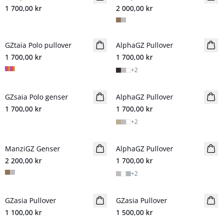
1 700,00 kr
2 000,00 kr
GZtaia Polo pullover
NYHET
AlphaGZ Pullover
NYHET
1 700,00 kr
1 700,00 kr
+
2
GZsaia Polo genser
NYHET
AlphaGZ Pullover
1 700,00 kr
1 700,00 kr
+
2
ManziGZ Genser
AlphaGZ Pullover
2 200,00 kr
1 700,00 kr
+
2
GZasia Pullover
NYHET
GZasia Pullover
NYHET
1 100,00 kr
1 500,00 kr