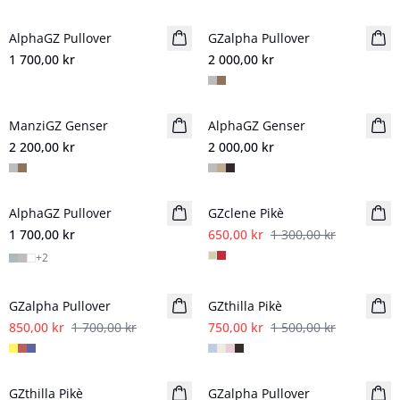
AlphaGZ Pullover
NYHET
GZalpha Pullover
1 700,00 kr
2 000,00 kr
ManziGZ Genser
NYHET
AlphaGZ Genser
NYHET
2 200,00 kr
2 000,00 kr
- 50%
AlphaGZ Pullover
NYHET
GZclene Pikè
1 700,00 kr
650,00 kr
1 300,00 kr
+
2
- 50%
- 50%
GZalpha Pullover
GZthilla Pikè
850,00 kr
1 700,00 kr
750,00 kr
1 500,00 kr
- 50%
- 50%
GZthilla Pikè
GZalpha Pullover