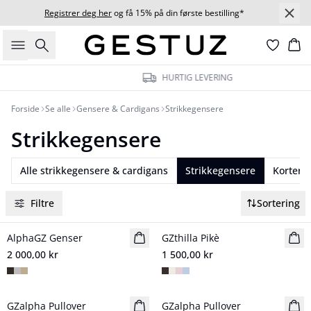
Registrer deg her
og få 15% på din første bestilling*
Søk
Ha
HURTIG LEVERING
Forside
Se alle
Gensere & Cardigans
Strikkegensere
Strikkegensere
Alle strikkegensere & cardigans
Strikkegensere
Korterm
Filtre
Sortering
AlphaGZ Genser
NYHET
GZthilla Pikè
NYHET
2 000,00 kr
1 500,00 kr
GZalpha Pullover
NYHET
GZalpha Pullover