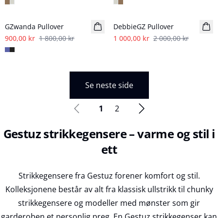
- 50%
- 50%
GZwanda Pullover
DebbieGZ Pullover
900,00 kr
1 800,00 kr
1 000,00 kr
2 000,00 kr
Se neste side
1
2
Gestuz strikkegensere – varme og stil i
ett
Strikkegensere fra Gestuz forener komfort og stil.
Kolleksjonene består av alt fra klassisk ullstrikk til chunky
strikkegensere og modeller med mønster som gir
garderoben et personlig preg. En Gestuz strikkegenser kan