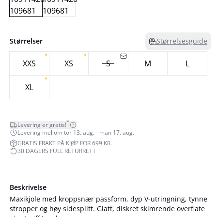
Størrelser
Størrelsesguide
XXS
XS
S
M
L
XL
*
Levering er gratis!
Levering mellom tor 13. aug. - man 17. aug.
GRATIS FRAKT PÅ KJØP FOR 699 KR.
30 DAGERS FULL RETURRETT
Beskrivelse
Maxikjole med kroppsnær passform, dyp V-utringning, tynne
stropper og høy sidesplitt. Glatt, diskret skimrende overflate