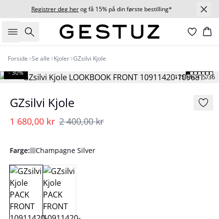
Registrer deg her
og få 15% på din første bestilling*
Søk
Ha
Forside
Se alle
Kjoler
GZsilvi Kjole
- 30%
175 cm • S/36
GZsilvi Kjole
1 680,00 kr
2 400,00 kr
Farge:
Champagne Silver