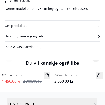
gir et røff touch.
Denne modellen er 175 cm høy og har størrelse S/36.
Om produktet
Betaling, levering og retur
Pleie & Vaskeanvisning
Previous slide
Next s
Du vil kanskje også like
- 50%
GZsirwa Kjole
GZsvedae Kjole
NYHET
1 450,00 kr
2 900,00 kr
2 500,00 kr
KUNDESERVICE