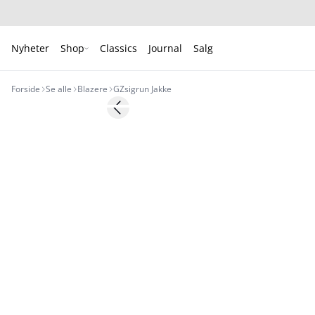
Nyheter
Shop
Classics
Journal
Salg
Forside
Se alle
Blazere
GZsigrun Jakke
- 50%
Previous slide