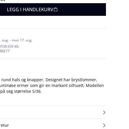
LEGG I HANDLEKURV
. aug. - man 17. aug.
FOR 699 KR.
URRETT
 rund hals og knapper. Designet har brystlommer,
inøse ermer som gir en markant silhuett. Modellen
på seg størrelse S/36.
retur