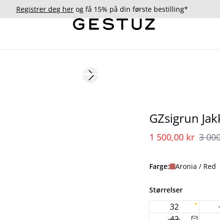
Registrer deg her
og få 15% på din første bestilling*
- 50%
Next slide
GZsigrun Jak
1 500,00 kr
3 000
Farge:
Aronia / Red
Størrelser
32
42