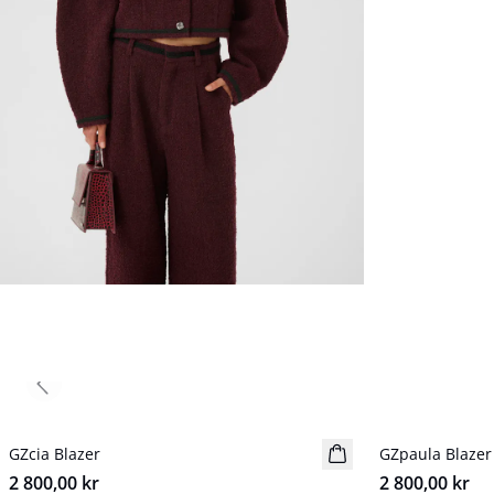
Previous slide
GZcia Blazer
NYHET
GZpaula Blazer
NYHET
2 800,00 kr
2 800,00 kr