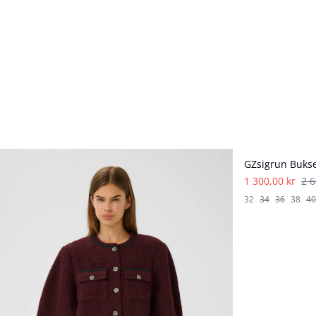
- 50%
GZsigrun Buks
1 300,00 kr
2 6
32
34
36
38
40