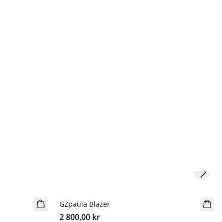
Next s
GZpaula Blazer
NYHET
2 800,00 kr