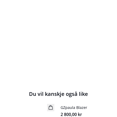
Du vil kanskje også like
GZpaula Blazer
NYHET
2 800,00 kr