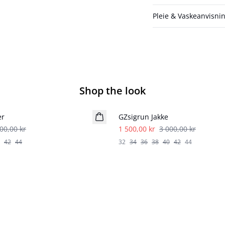
Pleie & Vaskeanvisni
Shop the look
- 50%
er
GZsigrun Jakke
00,00 kr
1 500,00 kr
3 000,00 kr
42
44
32
34
36
38
40
42
44