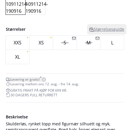
Størrelser
Størrelsesguide
XXS
XS
S
M
L
XL
*
Levering er gratis!
Levering mellom ons 12. aug. - fre 14. aug.
GRATIS FRAKT PÅ KJØP FOR 699 KR.
30 DAGERS FULL RETURRETT
Beskrivelse
Skulderløs, rynket topp med figurnær silhuett og myk,
semitransparent overflate. Bred hals åpner elegant over