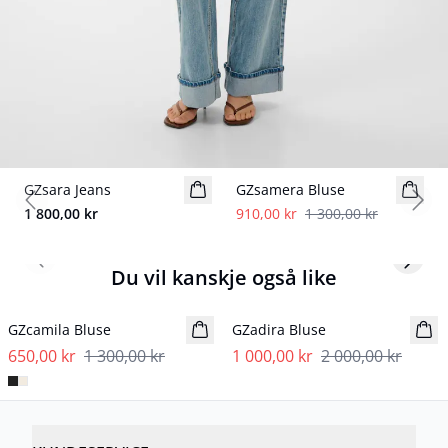
- 30%
GZsara Jeans
NYHET
GZsamera Bluse
Previous slide
Next
1 800,00 kr
910,00 kr
1 300,00 kr
Previous slide
Next s
Du vil kanskje også like
- 50%
- 50%
GZcamila Bluse
GZadira Bluse
650,00 kr
1 300,00 kr
1 000,00 kr
2 000,00 kr