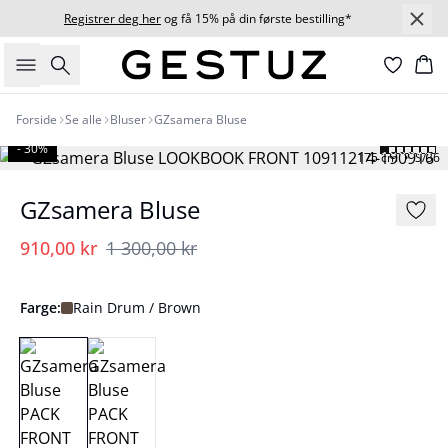
Registrer deg her
og få 15% på din første bestilling*
Søk
Ha
Forside
Se alle
Bluser
GZsamera Bluse
- 30%
175 cm • S/36
GZsamera Bluse
910,00 kr
1 300,00 kr
Farge:
Rain Drum / Brown