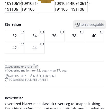
Størrelser
Størrelsesguide
32
34
36
38
40
42
44
*
Levering er gratis!
Levering mellom tor 13. aug. - man 17. aug.
GRATIS FRAKT PÅ KJØP FOR 699 KR.
30 DAGERS FULL RETURRETT
Beskrivelse
Oversized blazer med klassisk revers og to-knapps lukking.
Den vide passformen gir et markant uttrykk, understreket av