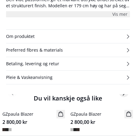
et strukturert finish. Modellen er 179 cm høy og har på seg
størrelse S/36.
Vis mer
Om produktet
Preferred fibres & materials
Betaling, levering og retur
Pleie & Vaskeanvisning
Previous slide
Next s
Du vil kanskje også like
GZpaula Blazer
NYHET
GZpaula Blazer
NYHET
2 800,00 kr
2 800,00 kr