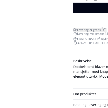
*
Levering er gratis!
Levering mellom tor 13
GRATIS FRAKT PÅ KJØP 
30 DAGERS FULL RET
Beskrivelse
Dobbelspent blazer m
mansjetter med knapp
elegan
Om produktet
Betaling, levering og 