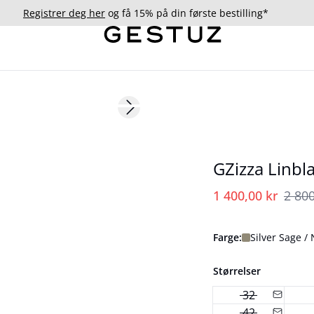
Registrer deg her
og få 15% på din første bestilling*
- 50%
Next slide
GZizza Linbl
1 400,00 kr
2 800
Farge:
Silver Sage /
Størrelser
32
42