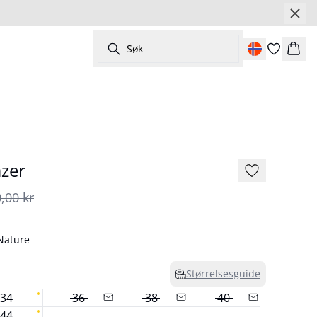
Søk
Hand
- 50%
azer
,00 kr
 Nature
Størrelsesguide
34
36
38
40
44