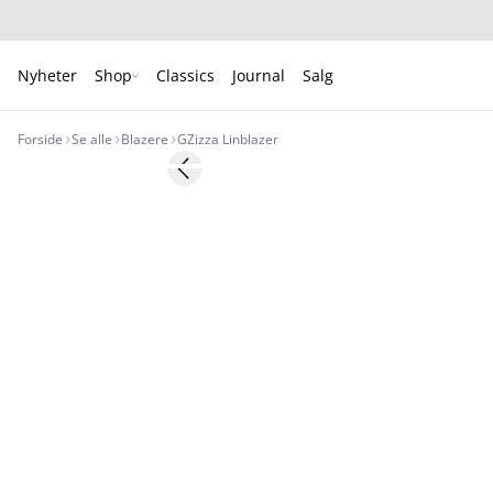
Nyheter
Shop
Classics
Journal
Salg
Forside
Se alle
Blazere
GZizza Linblazer
- 50%
Previous slide