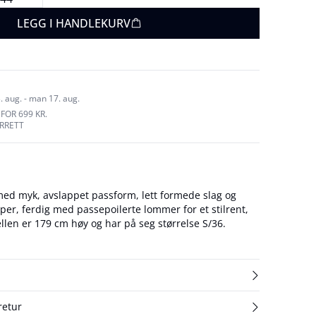
LEGG I HANDLEKURV
. aug. - man 17. aug.
FOR 699 KR.
URRETT
ed myk, avslappet passform, lett formede slag og
er, ferdig med passepoilerte lommer for et stilrent,
t uttrykk. Modellen er 179 cm høy og har på seg størrelse S/36.
retur