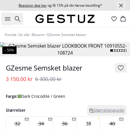
Registrer deg her
og få 15% på din første bestilling*
Søk
Ha
Forside
Se alle
Blazere
GZesme Semsket blazer
- 50%
GZesme Semsket blazer
3 150,00 kr
6 300,00 kr
Farge:
Dark Crocodile / Green
Størrelser
Størrelsesguide
32
34
36
38
40