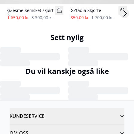
GZesme Semsket skjørt
GZfadia Skjorte
Previous slide
Next
1 650,00 kr
3 300,00 kr
850,00 kr
1 700,00 kr
Sett nylig
Du vil kanskje også like
KUNDESERVICE
OM OSS