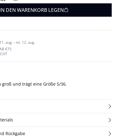
IN DEN WARENKORB LEGEN
1. aug. - mi. 12. aug.
AB €75
ECHT
m groß und trägt eine Größe S/36.
terials
und Rückgabe