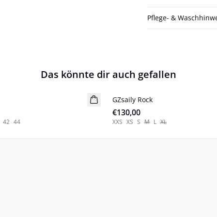
Pflege- & Waschhinw
Das könnte dir auch gefallen
GZsaily Rock
Neuheiten
€130,00
42
44
XXS
XS
S
M
L
XL