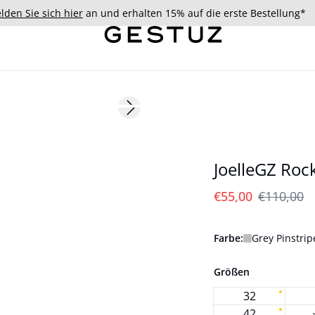
lden Sie sich hier
an und erhalten 15% auf die erste Bestellung*
- 50%
Next slide
JoelleGZ Roc
€55,00
€110,00
Farbe:
Grey Pinstrip
Größen
32
42