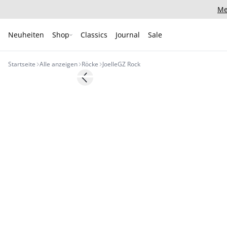
Me
Neuheiten
Shop
Classics
Journal
Sale
Startseite
Alle anzeigen
Röcke
JoelleGZ Rock
- 50%
Previous slide