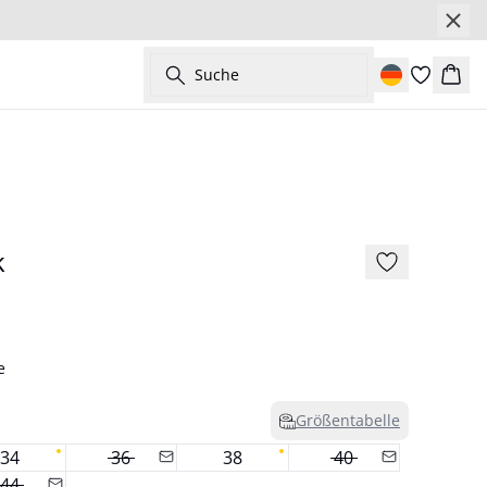
Suche
Ware
- 50%
k
e
Größentabelle
34
36
38
40
44