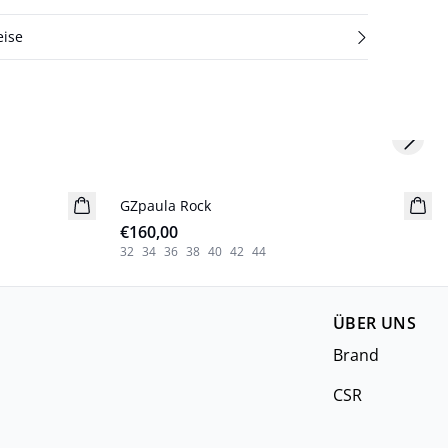
eise
Next s
GZpaula Rock
Neuheiten
€160,00
32
34
36
38
40
42
44
ÜBER UNS
Brand
CSR