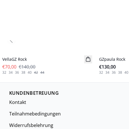
Previous slide
- 50%
VellaGZ Rock
GZpaula Rock
Neuheiten
€70,00
€140,00
€130,00
32
34
36
38
40
42
44
32
34
36
38
40
KUNDENBETREUUNG
Kontakt
Teilnahmebedingungen
Widerrufsbelehrung