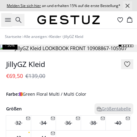
Melden Sie sich hier
an und erhalten 15% auf die erste Bestellung*
Suche
Wa
Startseite
Alle anzeigen
Kleider
JillyGZ Kleid
- 50%
JillyGZ Kleid
€69,50
€139,00
Farbe:
Green Floral Multi / Multi Color
Größen
Größentabelle
32
34
36
38
40