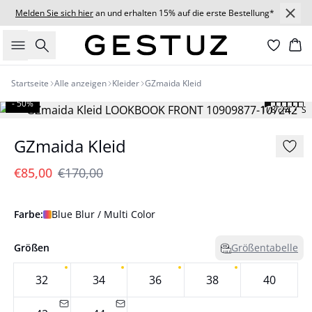
Melden Sie sich hier
an und erhalten 15% auf die erste Bestellung*
Suche
Wa
Startseite
Alle anzeigen
Kleider
GZmaida Kleid
- 50%
178 cm • S
GZmaida Kleid
€85,00
€170,00
Farbe:
Blue Blur / Multi Color
Größen
Größentabelle
32
34
36
38
40