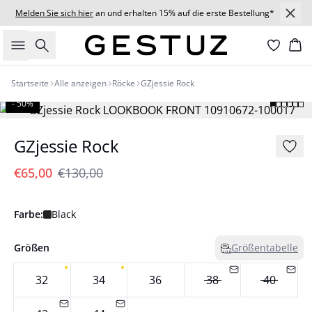
Melden Sie sich hier
an und erhalten 15% auf die erste Bestellung*
Suche
Wa
Startseite
Alle anzeigen
Röcke
GZjessie Rock
- 50%
GZjessie Rock
€65,00
€130,00
Farbe:
Black
Größen
Größentabelle
32
34
36
38
40