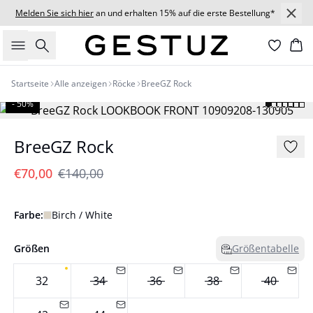
Melden Sie sich hier
an und erhalten 15% auf die erste Bestellung*
Suche
Wa
Startseite
Alle anzeigen
Röcke
BreeGZ Rock
- 50%
BreeGZ Rock
€70,00
€140,00
Farbe:
Birch / White
Größen
Größentabelle
32
34
36
38
40