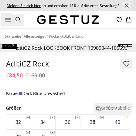
Melden Sie sich hier
an und erhalten 15% auf die erste Bestellung*
Suche
Wa
Startseite
Alle anzeigen
Röcke
AditiGZ Rock
- 50%
AditiGZ Rock
€84,50
€169,00
Farbe:
Dark Blue Unwashed
Größen
Größentabelle
32
34
36
38
40