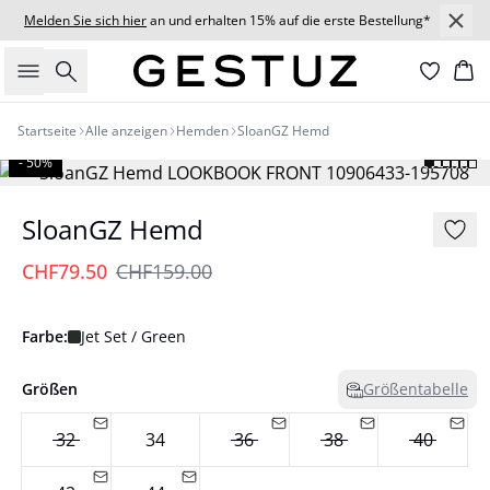
Melden Sie sich hier
an und erhalten 15% auf die erste Bestellung*
Suche
Wa
Startseite
Alle anzeigen
Hemden
SloanGZ Hemd
- 50%
SloanGZ Hemd
CHF79.50
CHF159.00
Farbe:
Jet Set / Green
Größen
Größentabelle
32
34
36
38
40