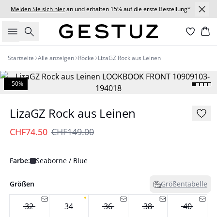
Melden Sie sich hier
an und erhalten 15% auf die erste Bestellung*
Suche
Wa
Startseite
Alle anzeigen
Röcke
LizaGZ Rock aus Leinen
- 50%
LizaGZ Rock aus Leinen
CHF74.50
CHF149.00
Farbe:
Seaborne / Blue
Größen
Größentabelle
32
34
36
38
40