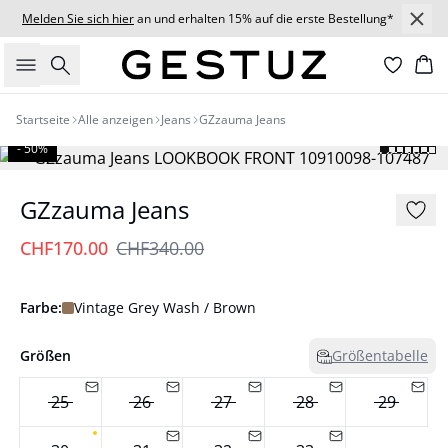
Melden Sie sich hier
an und erhalten 15% auf die erste Bestellung*
Suche
Wa
Startseite
Alle anzeigen
Jeans
GZzauma Jeans
- 50%
GZzauma Jeans
CHF170.00
CHF340.00
Farbe:
Vintage Grey Wash / Brown
Größen
Größentabelle
25
26
27
28
29