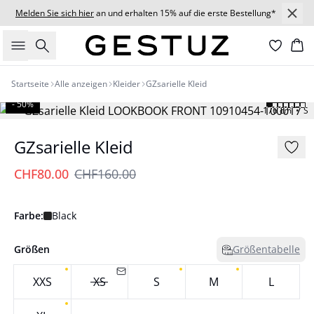
Melden Sie sich hier
an und erhalten 15% auf die erste Bestellung*
Suche
Wa
Startseite
Alle anzeigen
Kleider
GZsarielle Kleid
- 50%
176 cm • S
GZsarielle Kleid
CHF80.00
CHF160.00
Farbe:
Black
Größen
Größentabelle
XXS
XS
S
M
L