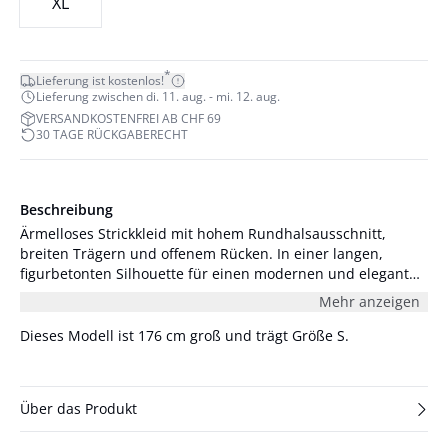
XL
*
Lieferung ist kostenlos!
Lieferung zwischen di. 11. aug. - mi. 12. aug.
VERSANDKOSTENFREI AB CHF 69
30 TAGE RÜCKGABERECHT
Beschreibung
Ärmelloses Strickkleid mit hohem Rundhalsausschnitt,
breiten Trägern und offenem Rücken. In einer langen,
figurbetonten Silhouette für einen modernen und eleganten
Abendlook. Das Model ist 176 cm groß und trägt Größe S/36.
Mehr anzeigen
Dieses Modell ist 176 cm groß und trägt Größe S.
Über das Produkt