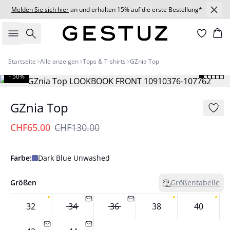
Melden Sie sich hier
an und erhalten 15% auf die erste Bestellung*
Suche
Wa
Startseite
Alle anzeigen
Tops & T-shirts
GZnia Top
- 50%
GZnia Top
CHF65.00
CHF130.00
Farbe:
Dark Blue Unwashed
Größen
Größentabelle
32
34
36
38
40