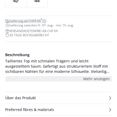
42
44
*
Lieferung ab CHF5.50
Lieferung zwischen fr. 07. aug. - mo. 10. aug.
VERSANDKOSTENFREI AB CHF 69
30 TAGE RÜCKGABERECHT
Beschreibung
Tailliertes Top mit schmalen Trägern und leicht
ausgestelltem Saum. Gefertigt aus strukturiertem Stoff mit
sichtbaren Nähten für eine moderne Silhouette. Vielseitig
tragbar – solo oder kombiniert. Das Model ist 176 cm groß
Mehr anzeigen
und trägt Größe S/36.
Über das Produkt
Preferred fibres & materials