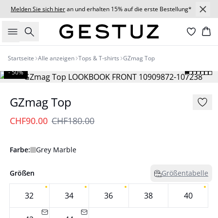
Melden Sie sich hier
an und erhalten 15% auf die erste Bestellung*
Suche
Wa
Startseite
Alle anzeigen
Tops & T-shirts
GZmag Top
- 50%
GZmag Top
CHF90.00
CHF180.00
Farbe:
Grey Marble
Größen
Größentabelle
32
34
36
38
40