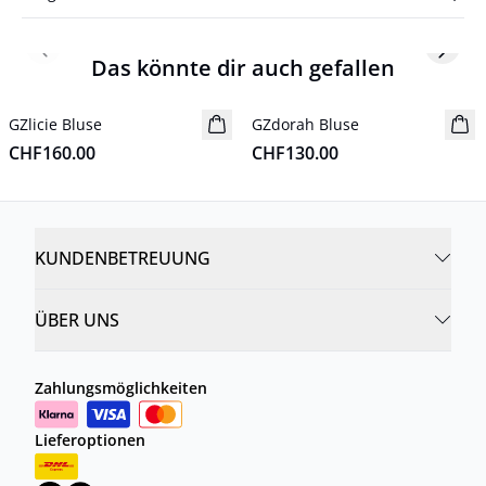
Previous slide
Next s
Das könnte dir auch gefallen
GZlicie Bluse
Neuheiten
GZdorah Bluse
Neuheiten
CHF160.00
CHF130.00
KUNDENBETREUUNG
ÜBER UNS
Zahlungsmöglichkeiten
Lieferoptionen