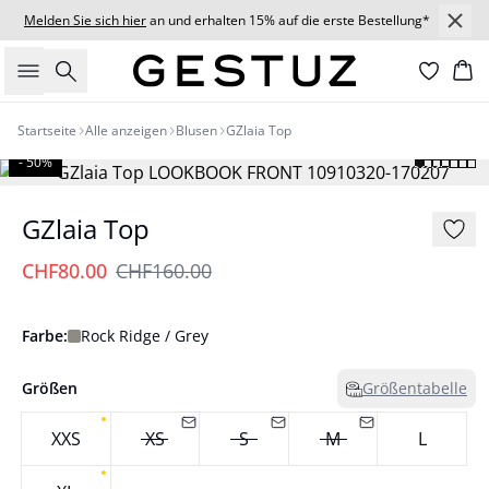
Melden Sie sich hier
an und erhalten 15% auf die erste Bestellung*
Suche
Wa
Startseite
Alle anzeigen
Blusen
GZlaia Top
- 50%
GZlaia Top
CHF80.00
CHF160.00
Farbe:
Rock Ridge / Grey
Größen
Größentabelle
XXS
XS
S
M
L