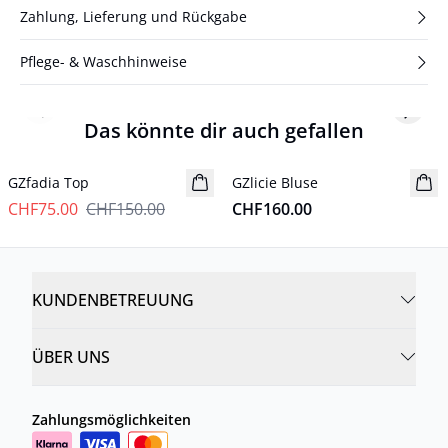
Zahlung, Lieferung und Rückgabe
Pflege- & Waschhinweise
Previous slide
Next s
Das könnte dir auch gefallen
- 50%
GZfadia Top
GZlicie Bluse
Neuheiten
CHF75.00
CHF150.00
CHF160.00
KUNDENBETREUUNG
ÜBER UNS
Zahlungsmöglichkeiten