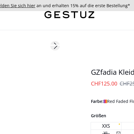
lden Sie sich hier
an und erhalten 15% auf die erste Bestellung*
- 50%
Next slide
178 cm • S / 36
GZfadia Klei
CHF125.00
CHF2
Farbe:
Red Faded Flo
Größen
XXS
XL