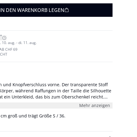
IN DEN WARENKORB LEGEN
*
10. aug. - di. 11. aug.
AB CHF 69
ECHT
 und Knopfverschluss vorne. Der transparente Stoff
Körper, während Raffungen in der Taille die Silhouette
t ein Unterkleid, das bis zum Oberschenkel reicht.
 groß und trägt Größe S/36.
Mehr anzeigen
 cm groß und trägt Größe S / 36.