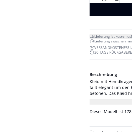
Lieferung ist kostenlos!
Lieferung zwischen mo. 
VERSANDKOSTENFREI 
30 TAGE RÜCKGABER
Beschreibung
Kleid mit Hemdkragen
fällt elegant um den 
betonen. Das Kleid ha
Das Model ist 175 cm
Dieses Modell ist 178