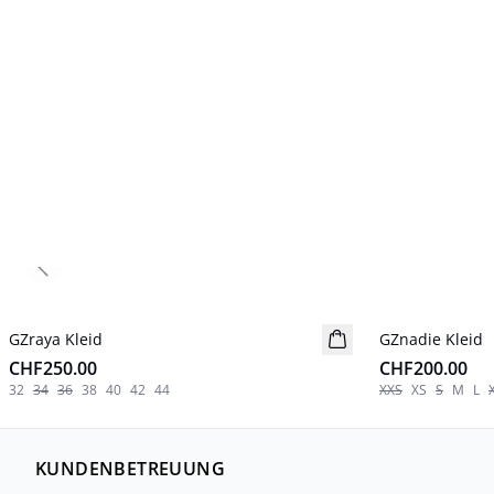
Previous slide
GZraya Kleid
Neuheiten
GZnadie Kleid
Neuheiten
CHF250.00
CHF200.00
32
34
36
38
40
42
44
XXS
XS
S
M
L
KUNDENBETREUUNG