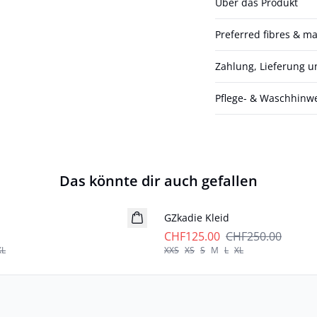
Über das Produkt
Preferred fibres & ma
Zahlung, Lieferung 
Pflege- & Waschhinw
Das könnte dir auch gefallen
- 50%
GZkadie Kleid
CHF125.00
CHF250.00
XL
XXS
XS
S
M
L
XL