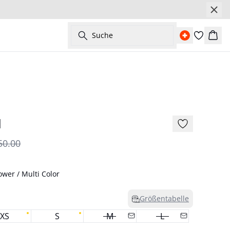
Suche
Ware
- 50%
d
50.00
wer / Multi Color
Größentabelle
XS
S
M
L