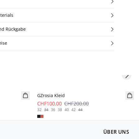
terials
und Rückgabe
eise
Next s
- 50%
GZrosia Kleid
CHF100.00
CHF200.00
32
34
36
38
40
42
44
ÜBER UNS