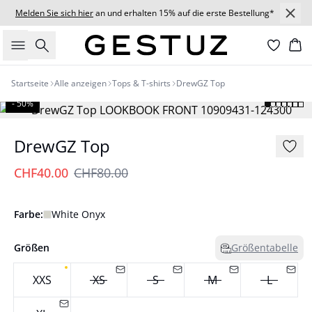
Melden Sie sich hier
an und erhalten 15% auf die erste Bestellung*
Suche
Wa
Startseite
Alle anzeigen
Tops & T-shirts
DrewGZ Top
- 50%
DrewGZ Top
CHF40.00
CHF80.00
Farbe:
White Onyx
Größen
Größentabelle
XXS
XS
S
M
L