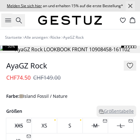
Melden Sie sich hier
an und erhalten 15% auf die erste Bestellung*
Suche
Wa
Startseite
Alle anzeigen
Röcke
AyaGZ Rock
- 50%
AyaGZ Rock
CHF74.50
CHF149.00
Farbe:
Island Fossil / Nature
Größen
Größentabelle
XXS
XS
S
M
L