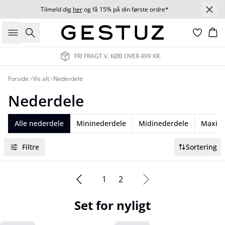
Tilmeld dig
her
og få 15% på din første ordre*
Søg
Ku
V. KØB OVER 499 KR.
LEVERI
Forside
Vis alt
Nederdele
Nederdele
Alle nederdele
Mininederdele
Midinederdele
Maxine
Filtre
Sortering
1
2
Set for nyligt