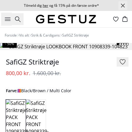
Tilmeld dig
her
og få 15% på din første ordre*
Søg
Ku
Forside
Vis alt
Strik & Cardigans
SafiGZ Striktrøje
- 50%
SafiGZ Striktrøje
800,00 kr.
1.600,00 kr.
Farve:
Black/Brown / Multi Color