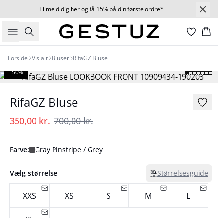
Tilmeld dig
her
og få 15% på din første ordre*
Søg
Ku
Forside
Vis alt
Bluser
RifaGZ Bluse
- 50%
RifaGZ Bluse
350,00 kr.
700,00 kr.
Farve:
Gray Pinstripe / Grey
Vælg størrelse
Størrelsesguide
XXS
XS
S
M
L