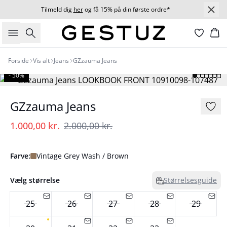
Tilmeld dig
her
og få 15% på din første ordre*
Søg
Ku
Forside
Vis alt
Jeans
GZzauma Jeans
- 50%
GZzauma Jeans
1.000,00 kr.
2.000,00 kr.
Farve:
Vintage Grey Wash / Brown
Vælg størrelse
Størrelsesguide
25
26
27
28
29