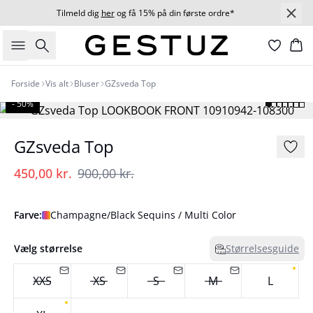
Tilmeld dig
her
og få 15% på din første ordre*
Søg
Ku
Forside
Vis alt
Bluser
GZsveda Top
- 50%
GZsveda Top
450,00 kr.
900,00 kr.
Farve:
Champagne/Black Sequins / Multi Color
Vælg størrelse
Størrelsesguide
XXS
XS
S
M
L