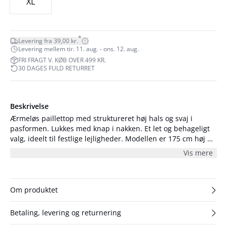
XL
*
Levering fra 39,00 kr.
Levering mellem tir. 11. aug. - ons. 12. aug.
FRI FRAGT V. KØB OVER 499 KR.
30 DAGES FULD RETURRET
Beskrivelse
Ærmeløs paillettop med struktureret høj hals og svaj i
pasformen. Lukkes med knap i nakken. Et let og behageligt
valg, ideelt til festlige lejligheder. Modellen er 175 cm høj og
er iført størrelse S/36.
Vis mere
Om produktet
Betaling, levering og returnering