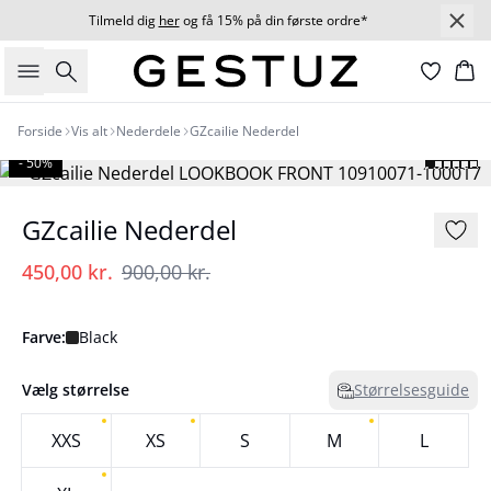
Tilmeld dig
her
og få 15% på din første ordre*
Søg
Ku
Forside
Vis alt
Nederdele
GZcailie Nederdel
- 50%
GZcailie Nederdel
450,00 kr.
900,00 kr.
Farve:
Black
Vælg størrelse
Størrelsesguide
XXS
XS
S
M
L