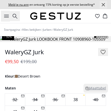
Meld je nu ann
en ontvang 15% korting op je eerste bestelling*
Zoeken
Wi
Startpagina
Alles bekijken
Jurken
WaleryGZ Jurk
- 50%
WaleryGZ Jurk
€99,50
€199,00
Kleur:
Desert Brown
Maten
Maattabel
32
34
36
38
40