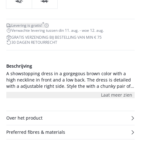
42
44
*
Levering is gratis!
Verwachte levering tussen din 11. aug. - woe 12. aug.
GRATIS VERZENDING BIJ BESTELLING VAN MIN € 75
30 DAGEN RETOURRECHT
Beschrijving
A showstopping dress in a gorgegous brown color with a
high neckline in front and a low back. The dress is detailed
with a adjustable right side. Style the with a chunky pair of
boots and a leather jacket for a more toned down look. The
Laat meer zien
model is 177 cm and wearing size 36/S.
Over het product
Preferred fibres & materials