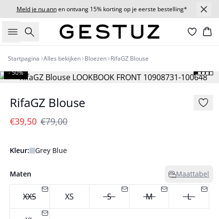
Meld je nu ann
en ontvang 15% korting op je eerste bestelling*
Zoeken
Wi
Startpagina
Alles bekijken
Bloezen
RifaGZ Blouse
- 50%
RifaGZ Blouse
€39,50
€79,00
Kleur:
Grey Blue
Maten
Maattabel
XXS
XS
S
M
L