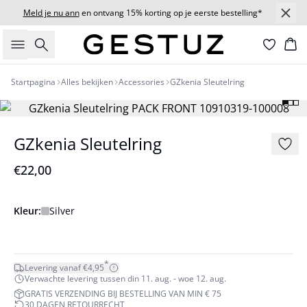
Meld je nu ann
en ontvang 15% korting op je eerste bestelling*
Zoeken
Wi
Startpagina
Alles bekijken
Accessories
GZkenia Sleutelring
GZkenia Sleutelring
€22,00
Kleur:
Silver
*
Levering vanaf €4,95
Verwachte levering tussen din 11. aug. - woe 12. aug.
GRATIS VERZENDING BIJ BESTELLING VAN MIN € 75
30 DAGEN RETOURRECHT