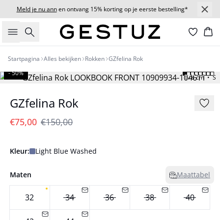
Meld je nu ann
en ontvang 15% korting op je eerste bestelling*
Zoeken
Wi
Startpagina
Alles bekijken
Rokken
GZfelina Rok
- 50%
178 cm • S
GZfelina Rok
€75,00
€150,00
Kleur:
Light Blue Washed
Maten
Maattabel
32
34
36
38
40