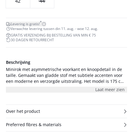
42
44
*
Levering is gratis!
Verwachte levering tussen din 11. aug. - woe 12. aug.
GRATIS VERZENDING BIJ BESTELLING VAN MIN € 75
30 DAGEN RETOURRECHT
Beschrijving
Minirok met asymmetrische voorkant en knoopdetail in de
taille. Gemaakt van gladde stof met subtiele accenten voor
een moderne en verzorgde uitstraling. Het model is 175 cm
lang en draagt maat S/36.
Laat meer zien
Over het product
Preferred fibres & materials