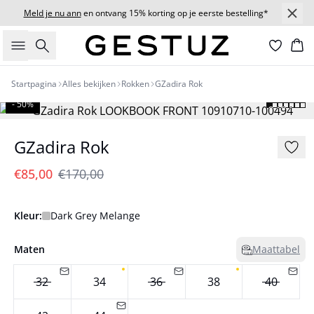
Meld je nu ann
en ontvang 15% korting op je eerste bestelling*
Zoeken
Wi
Startpagina
Alles bekijken
Rokken
GZadira Rok
- 50%
GZadira Rok
€85,00
€170,00
Kleur:
Dark Grey Melange
Maten
Maattabel
32
34
36
38
40