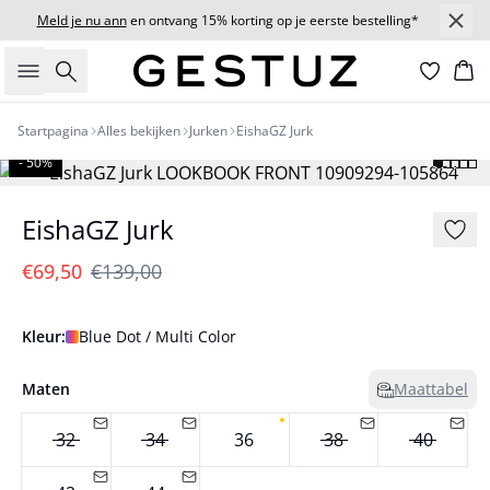
Meld je nu ann
en ontvang 15% korting op je eerste bestelling*
Zoeken
Wi
Startpagina
Alles bekijken
Jurken
EishaGZ Jurk
- 50%
EishaGZ Jurk
€69,50
€139,00
Kleur:
Blue Dot / Multi Color
Maten
Maattabel
32
34
36
38
40