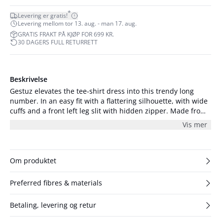
*
Levering er gratis!
Levering mellom tor 13. aug. - man 17. aug.
GRATIS FRAKT PÅ KJØP FOR 699 KR.
30 DAGERS FULL RETURRETT
Beskrivelse
Gestuz elevates the tee-shirt dress into this trendy long
number. In an easy fit with a flattering silhouette, with wide
cuffs and a front left leg slit with hidden zipper. Made from
a responsible blend of recycled materials. Available in two
Vis mer
colours. Style with the zipper up for extra glam.
Om produktet
Preferred fibres & materials
Betaling, levering og retur