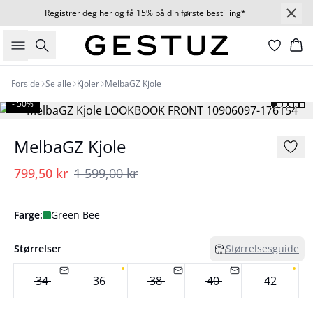
Registrer deg her
og få 15% på din første bestilling*
Søk
Ha
Forside
Se alle
Kjoler
MelbaGZ Kjole
- 50%
MelbaGZ Kjole
799,50 kr
1 599,00 kr
Farge:
Green Bee
Størrelser
Størrelsesguide
34
36
38
40
42