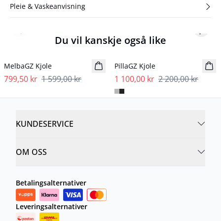
Pleie & Vaskeanvisning
Previous slide
Next s
Du vil kanskje også like
- 50%
- 50%
MelbaGZ Kjole
PillaGZ Kjole
799,50 kr
1 599,00 kr
1 100,00 kr
2 200,00 kr
KUNDESERVICE
OM OSS
Betalingsalternativer
Leveringsalternativer