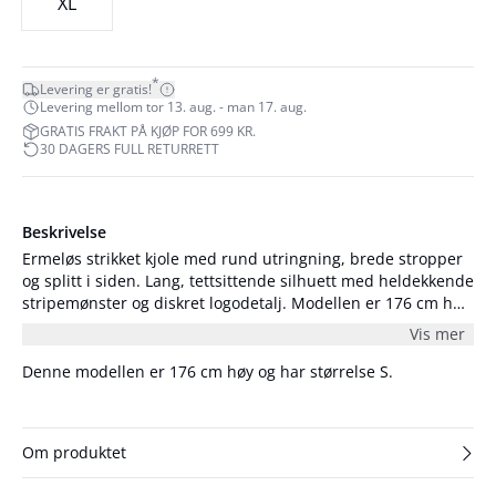
XL
*
Levering er gratis!
Levering mellom tor 13. aug. - man 17. aug.
GRATIS FRAKT PÅ KJØP FOR 699 KR.
30 DAGERS FULL RETURRETT
Beskrivelse
Ermeløs strikket kjole med rund utringning, brede stropper
og splitt i siden. Lang, tettsittende silhuett med heldekkende
stripemønster og diskret logodetalj. Modellen er 176 cm høy
og har på seg størrelse S/36.
Vis mer
Denne modellen er 176 cm høy og har størrelse S.
Om produktet