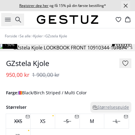
Registrer deg her
og få 15% på din første bestilling*
Søk
Ha
Forside
Se alle
Kjoler
GZstela Kjole
- 50%
176 cm • S
GZstela Kjole
950,00 kr
1 900,00 kr
Farge:
Black/Birch Striped / Multi Color
Størrelser
Størrelsesguide
XXS
XS
S
M
L