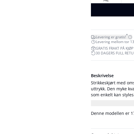
*
Levering er gratis!
Levering mellom tor 13
GRATIS FRAKT PÅ KJØP 
30 DAGERS FULL RET
Beskrivelse
Strikkeskjørt med oms
uttrykk. Den myke kva
som enkelt kan styles både a
høy og har på seg stø
Denne modellen er 17