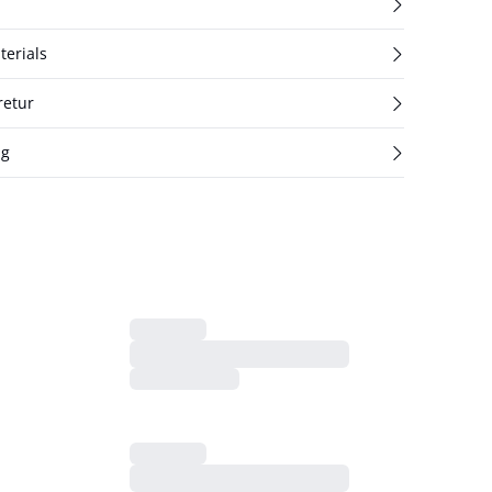
terials
retur
ng