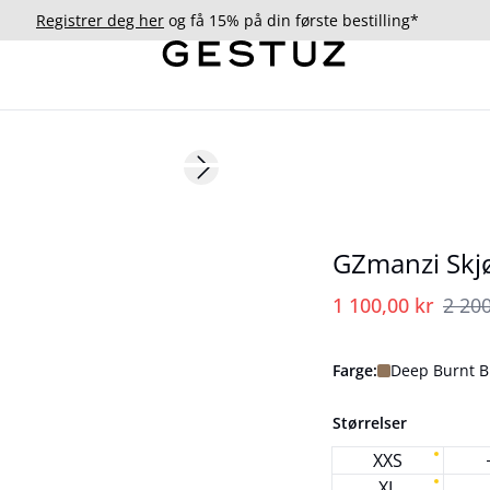
Registrer deg her
og få 15% på din første bestilling*
- 50%
Next slide
177 cm • S / 36
GZmanzi Skj
1 100,00 kr
2 200
Farge:
Deep Burnt 
Størrelser
XXS
XL