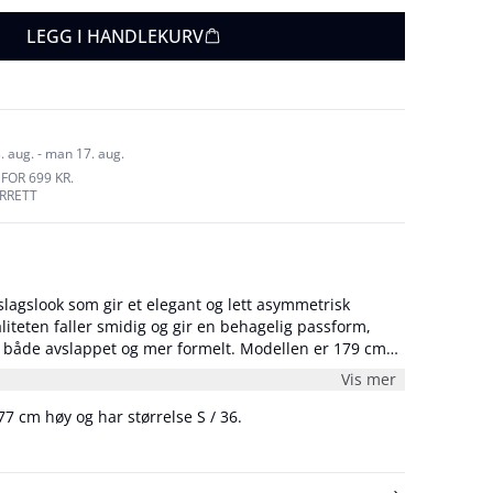
LEGG I HANDLEKURV
. aug. - man 17. aug.
FOR 699 KR.
URRETT
lagslook som gir et elegant og lett asymmetrisk
liteten faller smidig og gir en behagelig passform,
vslappet og mer formelt. Modellen er 179 cm
rrelse S/36.
Vis mer
7 cm høy og har størrelse S / 36.