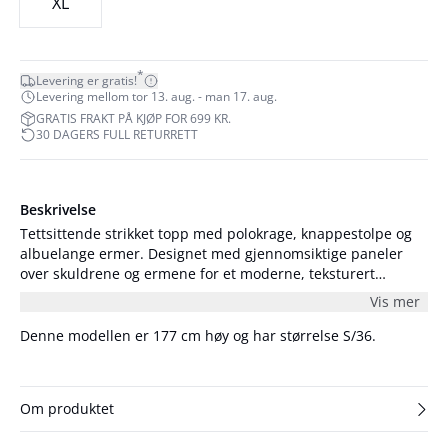
XL
*
Levering er gratis!
Levering mellom tor 13. aug. - man 17. aug.
GRATIS FRAKT PÅ KJØP FOR 699 KR.
30 DAGERS FULL RETURRETT
Beskrivelse
Tettsittende strikket topp med polokrage, knappestolpe og
albuelange ermer. Designet med gjennomsiktige paneler
over skuldrene og ermene for et moderne, teksturert
uttrykk. Modellen er 176 cm høy og har på seg størrelse
Vis mer
S/36.
Denne modellen er 177 cm høy og har størrelse S/36.
Om produktet