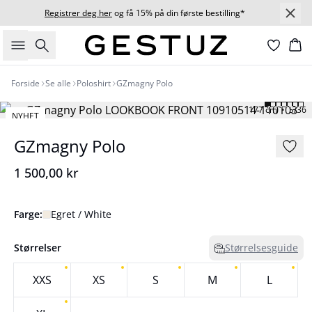
Registrer deg her
og få 15% på din første bestilling*
Søk
Ha
Forside
Se alle
Poloshirt
GZmagny Polo
177 cm • S/36
NYHET
GZmagny Polo
1 500,00 kr
Farge:
Egret / White
Størrelser
Størrelsesguide
XXS
XS
S
M
L