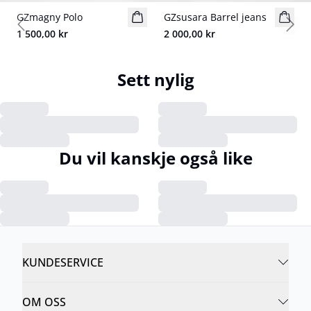
GZmagny Polo
NYHET
GZsusara Barrel jeans
NYHET
Previous slide
Next
1 500,00 kr
2 000,00 kr
Sett nylig
Du vil kanskje også like
KUNDESERVICE
OM OSS