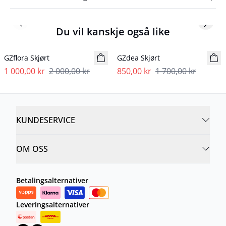
Previous slide
Next s
Du vil kanskje også like
- 50%
- 50%
GZflora Skjørt
GZdea Skjørt
1 000,00 kr
2 000,00 kr
850,00 kr
1 700,00 kr
KUNDESERVICE
OM OSS
Betalingsalternativer
Leveringsalternativer