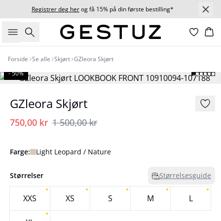
Registrer deg her
og få 15% på din første bestilling*
Søk
Ha
Forside
Se alle
Skjørt
GZleora Skjørt
- 50%
GZleora Skjørt
750,00 kr
1 500,00 kr
Farge:
Light Leopard / Nature
Størrelser
Størrelsesguide
XXS
XS
S
M
L