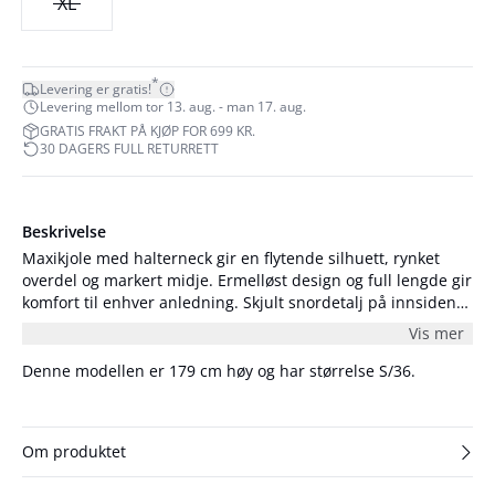
XL
*
Levering er gratis!
Levering mellom tor 13. aug. - man 17. aug.
GRATIS FRAKT PÅ KJØP FOR 699 KR.
30 DAGERS FULL RETURRETT
Beskrivelse
Maxikjole med halterneck gir en flytende silhuett, rynket
overdel og markert midje. Ermelløst design og full lengde gir
komfort til enhver anledning. Skjult snordetalj på innsiden
av den nederste delen, for å skape et drapert uttrykk.
Vis mer
Denne modellen er 179 cm høy og har størrelse S/36.
Om produktet