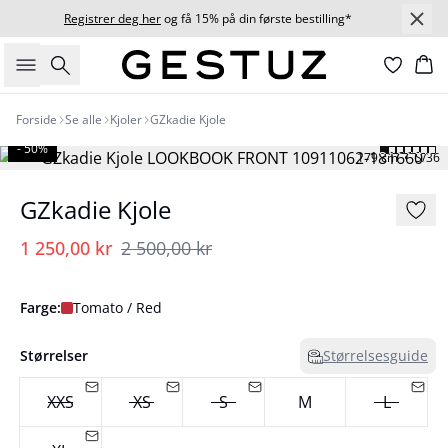
Registrer deg her
og få 15% på din første bestilling*
Søk
Ha
Forside
Se alle
Kjoler
GZkadie Kjole
- 50%
179 cm • S/36
GZkadie Kjole
1 250,00 kr
2 500,00 kr
Farge:
Tomato / Red
Størrelser
Størrelsesguide
XXS
XS
S
M
L