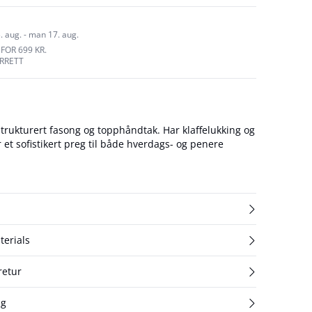
. aug. - man 17. aug.
FOR 699 KR.
URRETT
rukturert fasong og topphåndtak. Har klaffelukking og
r et sofistikert preg til både hverdags- og penere
terials
retur
ng