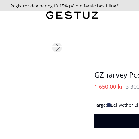
Registrer deg her
og få 15% på din første bestilling*
- 50%
Next slide
GZharvey Po
1 650,00 kr
3 300
Farge:
Bellwether B