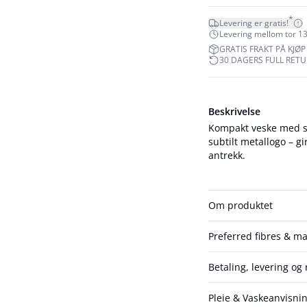
*
Levering er gratis!
Levering mellom tor 13
GRATIS FRAKT PÅ KJØP 
30 DAGERS FULL RET
Beskrivelse
Kompakt veske med st
subtilt metallogo – gi
antrekk.
Om produktet
Preferred fibres & ma
Betaling, levering og 
Pleie & Vaskeanvisni