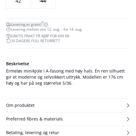
42
44
*
Levering er gratis!
Levering mellom ons 12. aug. - fre 14. aug.
GRATIS FRAKT PÅ KJØP FOR 699 KR.
30 DAGERS FULL RETURRETT
Beskrivelse
Ermeløs minikjole i A-fasong med høy hals. En ren silhuett
gir et moderne og selvsikkert uttrykk. Modellen er 176 cm
høy og har på seg størrelse S/36.
Om produktet
Preferred fibres & materials
Betaling, levering og retur