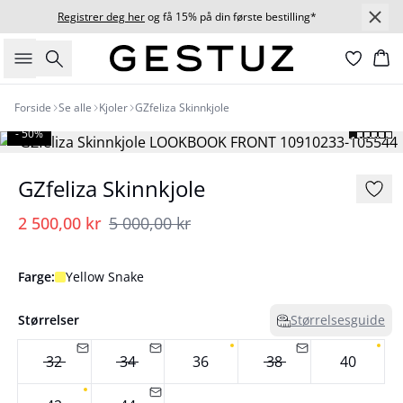
Registrer deg her
og få 15% på din første bestilling*
Søk
Ha
Forside
Se alle
Kjoler
GZfeliza Skinnkjole
- 50%
GZfeliza Skinnkjole
2 500,00 kr
5 000,00 kr
Farge:
Yellow Snake
Størrelser
Størrelsesguide
32
34
36
38
40