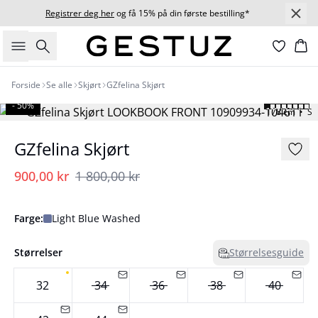
Registrer deg her
og få 15% på din første bestilling*
Søk
Ha
Forside
Se alle
Skjørt
GZfelina Skjørt
- 50%
178 cm • S
GZfelina Skjørt
900,00 kr
1 800,00 kr
Farge:
Light Blue Washed
Størrelser
Størrelsesguide
32
34
36
38
40